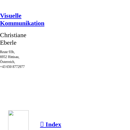
Visuelle
Kommunikation
Christiane
Eberle
Reute 93b,
6952 Hittisau,
Österreich,
+43 650 8772977
︎︎︎ Index