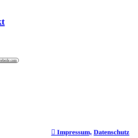
t
eeberle.com
︎︎︎ Impressum,
Datenschutz